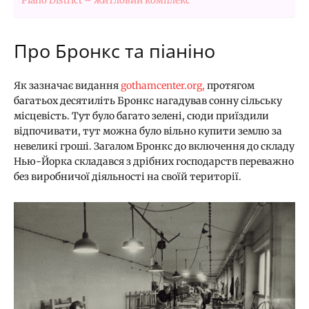
Piano District – житловий комплекс
Про Бронкс та піаніно
Як зазначає видання
gothamcenter.org,
протягом
багатьох десятиліть Бронкс нагадував сонну сільську
місцевість. Тут було багато зелені, сюди приїздили
відпочивати, тут можна було вільно купити землю за
невеликі гроші. Загалом Бронкс до включення до складу
Нью-Йорка складався з дрібних господарств переважно
без виробничої діяльності на своїй території.