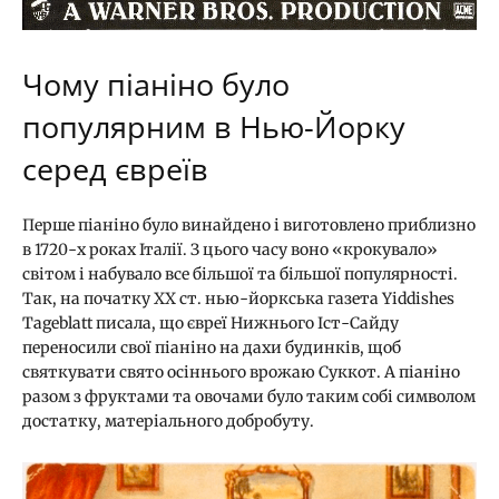
Чому піаніно було
популярним в Нью-Йорку
серед євреїв
Перше піаніно було винайдено і виготовлено приблизно
в 1720-х роках Італії. З цього часу воно «крокувало»
світом і набувало все більшої та більшої популярності.
Так, на початку ХХ ст. нью-йоркська газета Yiddishes
Tageblatt писала, що євреї Нижнього Іст-Сайду
переносили свої піаніно на дахи будинків, щоб
святкувати свято осіннього врожаю Суккот. А піаніно
разом з фруктами та овочами було таким собі символом
достатку, матеріального добробуту.