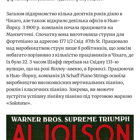
Загалом підприємство кілька десятків років діяло в
Чікаго, але також відкрило декілька офісів в Нью-
Йорку. З 1900 р. компанія почала працювати на
Манхеттені. Спочатку вона виготовляла струни для
фортепіано за адресою 177 1/2 Схід 87th St. Працювало
над виробництвом струн лише 8 робітників, що зовсім
небагато порівняно з кількістю працівників в Чікаго, де
їх було 22. З часом Шафф переїхав на Східну 133-ю
вулицю, що на розі Віллоу-авеню, в Бронксі. Працюючи
в Нью-Йорку, компанія JA Schaff Piano Strings освоїла
виробництво високоякісних вертикальних піаніно,
роялів і класичних піаніно. Зокрема, ви можете
зустріти успішну лінійку піаніно під торговою маркою
«Solotone».