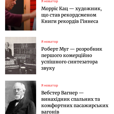
Я новатор
Морріс Кац — художник,
що став рекордсменом
Книги рекордів Гіннеса
Я новатор
Роберт Муг — розробник
першого комерційно
успішного синтезатора
звуку
Я новатор
Вебстер Вагнер —
винахідник спальних та
комфортних пасажирських
вагонів