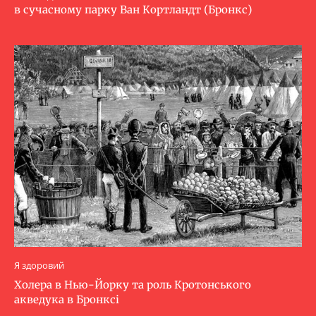
в сучасному парку Ван Кортландт (Бронкс)
Я здоровий
Холера в Нью-Йорку та роль Кротонського
акведука в Бронксі