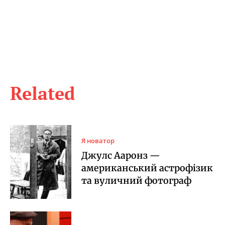
Related
Я новатор
Джулс Ааронз —
американський астрофізик
та вуличний фотограф