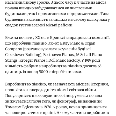
населення знову зросло. З цього часу ця частина міста
почала швидко забудовуватися як житловими
будинками, так і промисловими підприємствами. Така
будівельна активність залишила на своєму шляху нам у
спадок густонаселені міські райони.
Вже на початку ХХ ст. в Бронксі запрацювали компанії,
що виробляли піаніно, як-от Estey Piano & Organ
Company (розташовувалася в сучасній будівлі
Clocktower Building), Beethoven Pianos, JA Schaff Piano
Strings, Kroeger Pianos і Doll Piano Factory. У 1919 році
кількість фабрик з виробництва піаніно досягла 63
одиниць із понад 5000 співробітниками.
Виробництво піаніно, як зазначають місцеві історики,
процвітало напередодні та після І світової війни.
Популярність цього музичного інструмента почала
знижуватися після того, як фонограф, винайдений
Томасом Едісоном в 1870-х роках, почав приживатися
та поширюватися в країні. А тому частина виробників