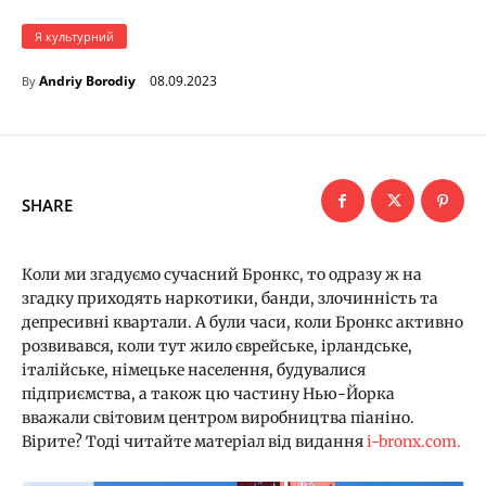
Я культурний
08.09.2023
Andriy Borodiy
By
SHARE
Коли ми згадуємо сучасний Бронкс, то одразу ж на
згадку приходять наркотики, банди, злочинність та
депресивні квартали. А були часи, коли Бронкс активно
розвивався, коли тут жило єврейське, ірландське,
італійське, німецьке населення, будувалися
підприємства, а також цю частину Нью-Йорка
вважали світовим центром виробництва піаніно.
Вірите? Тоді читайте матеріал від видання
i-bronx.com.