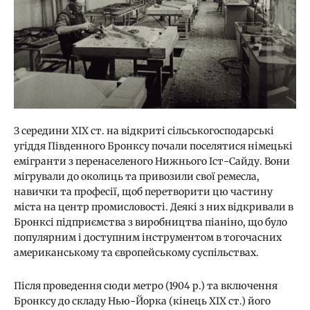
З середини ХІХ ст. на відкриті сільськогосподарські
угіддя Південного Бронксу почали поселятися німецькі
емігранти з перенаселеного Нижнього Іст-Сайду. Вони
мігрували до околиць та привозили свої ремесла,
навички та професії, щоб перетворити цю частину
міста на центр промисловості. Деякі з них відкривали в
Бронксі підприємства з виробництва піаніно, що було
популярним і доступним інструментом в тогочасних
американському та європейському суспільствах.
Після проведення сюди метро (1904 р.) та включення
Бронксу до складу Нью-Йорка (кінець ХІХ ст.) його