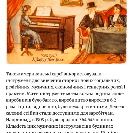
Також американські євреї використовували
інструмент для вивчення старих і нових соціальних,
релігійних, музичних, економічних і гендерних ролей і
практик. Мати інструмент могла кожна родина, адже
виробників було багато, виробництво виросло в 6,2
раза, і ціни, відповідно, були демократичними. Дешеві
салонні стійки стали доступними для заробітчан.
Наприклад, в 1909 р. було продано 364 545 піаніно.
Кількість цих музичних інструментів в будинках
американців перевищувала кількість ванн. Піаніно