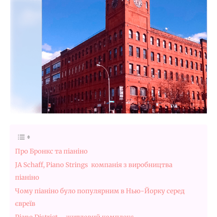
Про Бронкс та піаніно
JA Schaff, Piano Strings компанія з виробництва
піаніно
Чому піаніно було популярним в Нью-Йорку серед
євреїв