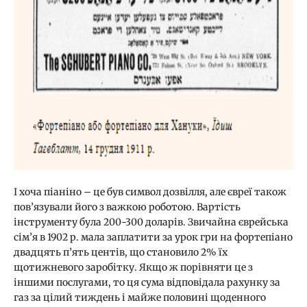
І хоча піаніно – це був символ дозвілля, але євреї також
пов’язували його з важкою роботою. Вартість
інструменту була 200-300 доларів. Звичайна єврейська
сім’я в 1902 р. мала заплатити за урок гри на фортепіано
двадцять п’ять центів, що становило 2% їх
щотижневого заробітку. Якщо ж порівняти це з
іншими послугами, то ця сума відповідала рахунку за
газ за цілий тиждень і майже половині щоденного