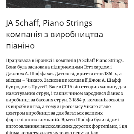
JA Schaff, Piano Strings
компанія з виробництва
піаніно
Працювала в Бронксі і компанія JA Schaff Piano Strings.
Вона була заснована підприємцями Ґоттхардом і
Джоном А. Шаффами. Датою відкриття став 1861 р., а
місцем – Чикаго. Засновник компанії Джон А. Шафф
був родом з Пруссії. Вже в США він створив машину для
намотування струн, і таким чином зародився бізнес з
виробництва басових струн. З 1884 р. компанія освоїла
їх виробництво, а тому з цього часу Чікаго стало
центром виробництва для багатьох великих
фортепіанних компаній. Брати Шаффи були відомі
виготовленням високоякісних дорогих фортепіано, і ця
фірма користувалася чудовою репутацією.