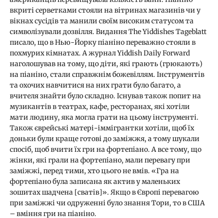
вкриті серветками стояли на вітринах магазинів чи у
вікнах сусідів та манили своїм високим статусом та
символізували дозвілля. Видання The Yiddishes Tageblatt
писало, що в Нью-Йорку піаніно переважно стояли в
похмурих кімнатах. А журнал Yiddish Daily Forward
наголошував на тому, що діти, які грають (грюкають)
на піаніно, стали справжнім божевіллям. Інструментів
та охочих навчитися на них грати було багато, а
вчителя знайти було складно. Існував також попит на
музикантів в театрах, кафе, ресторанах, які хотіли
мати людину, яка могла грати на цьому інструменті.
Також єврейські матері-іммігрантки хотіли, щоб їх
доньки були краще готові до заміжжя, а тому шукали
спосіб, щоб вчити їх гри на фортепіано. А все тому, що
жінки, які грали на фортепіано, мали перевагу при
заміжжі, перед тими, хто цього не вмів. «Гра на
фортепіано була записана як актив у маленьких
зошитах шадчена [сватів]». Якщо в Європі перевагою
при заміжжі чи одруженні було знання Тори, то в США
– вміння гри на піаніно.