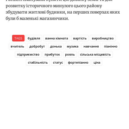
розвитку історичного минулого цього району
збудувати житлові будинки, на перших поверхах яких
були б маленькі магазинчики.
TAGS
будівля
ванна кімната
вартість
виробництво
вчитель
добробут
донька
музика
навчання
піанінно
підприємство
прибуток
рояль
сільська місцевість
стабільність
статус
фортепіанно
ціна