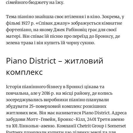
сімейного бюджету на їжу.
Тема піаніно знайшла своє втілення і в кіно. Зокрема, у
фільмі 1927 р. «Співак джазу» зображується кімнатне
фортепіано, на якому Джек Рабіновіц грає для своєї
матері. Він співає їй пісню про переїзд до Бронксу, де
зелена трава і він купить їй чорну сукню.
Piano District – житловий
комплекс
Історія піанінного бізнесу в Бронксі цікава та
повчальна, але у 2016 р. на місці району, де колись
зосереджувались виробники піаніно планували
збудувати 25-поверховий комплекс розкішних
житлових веж. Він має називатися Piano District. Адреса
забудови Мотт-Гевейн, Бронкс-Кілл, 2401 Третя авеню
та 101 Лінкольн-авеню. Компанії Chetrit Group і Somerset
Partners планували купити цю ділянку землі та для