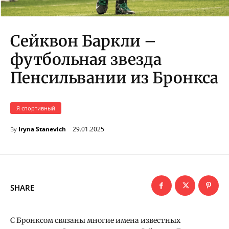
Сейквон Баркли –
футбольная звезда
Пенсильвании из Бронкса
Я спортивный
29.01.2025
Iryna Stanevich
By
SHARE
С Бронксом связаны многие имена известных