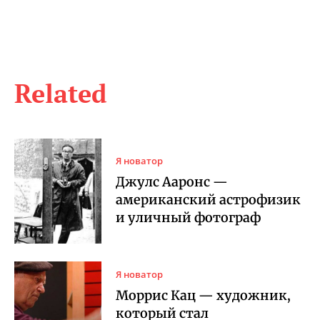
Related
Я новатор
Джулс Ааронс —
американский астрофизик
и уличный фотограф
Я новатор
Моррис Кац — художник,
который стал