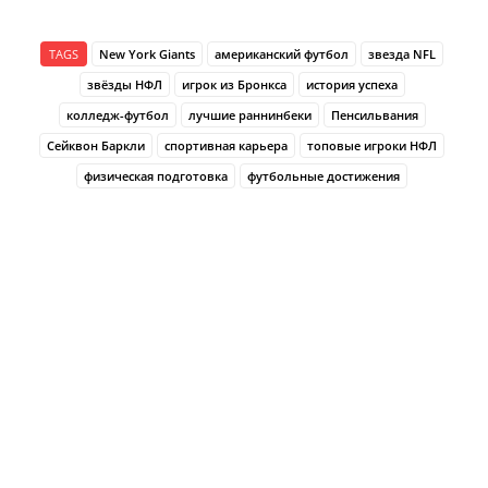
TAGS
New York Giants
американский футбол
звезда NFL
звёзды НФЛ
игрок из Бронкса
история успеха
колледж-футбол
лучшие раннинбеки
Пенсильвания
Сейквон Баркли
спортивная карьера
топовые игроки НФЛ
физическая подготовка
футбольные достижения