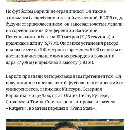
Но футболом Баркли не ограничился. Он также
занимался баскетболом и легкой атлетикой. В 2015 году,
будучи старшеклассником, он завоевал золотые медали
на соревнованиях Конференции Восточной
Пенсильвании в беге на 100 метров (11,15 секунды) и
прыжках в длину (6,77 м). Он также установил рекорд
школы в беге на 100 метров со временем 10,90 секунды и
достиг значительных личных рекордов в толкании
ядра (14,08 м) и прыжках в высоту (1,83 м).
Баркли признали четырехзвездным претендентом. Он
получил много предложений футбольных стипендий от
университетов, таких как Миссури, Северная
Каролина, Нотр-Дам, штат Огайо, Питт, Рутгерс,
Сиракуза и Темпл. Сначала он планировал играть за
«Rutgers», но затем перешел в «Penn State».