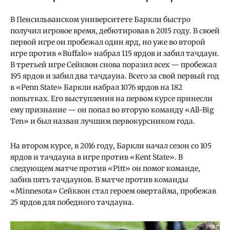
В Пенсильванском университете Баркли быстро
получил игровое время, дебютировав в 2015 году. В своей
первой игре он пробежал один ярд, но уже во второй
игре против «Buffalo» набрал 115 ярдов и забил тачдаун.
В третьей игре Сейквон снова поразил всех — пробежал
195 ярдов и забил два тачдауна. Всего за свой первый год
в «Penn State» Баркли набрал 1076 ярдов на 182
попытках. Его выступления на первом курсе принесли
ему признание — он попал во вторую команду «All-Big
Ten» и был назван лучшим первокурсником года.
На втором курсе, в 2016 году, Баркли начал сезон со 105
ярдов и тачдауна в игре против «Kent State». В
следующем матче против «Pitt» он помог команде,
забив пять тачдаунов. В матче против команды
«Minnesota» Сейквон стал героем овертайма, пробежав
25 ярдов для победного тачдауна.