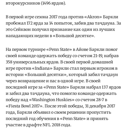
второкурсников (1496 ярдов).
В первой игре сезона 2017 года против «Akron» Баркли
пробежал 172 ярда за 14 попыток, забив два тачдауна. За
это Сейквон получил признание как один из лучших
нападающих недели в «Большой десятке».
На первом турнире «Penn State» в Айове Баркли помог
своей команде одержать победу со счетом 21-19, набрав
358 универсальных ярдов. В своей первой домашней
игре против «Indiana» Баркли стал первым игроком в
истории «Большой десятки», который забил тачдаун
через возвращение и пас в одной игре. В своей
последней игре за «Penn State» Баркли набрал 137 ярдов
и забил два тачдауна, что помогло команде одержать
победу над «Washington Huskies» со счетом 28-7 в
«Fiesta Bowl 2017». После этой победы, 31 декабря 2017
года, Баркли объявил о своем решении пропустить
последний год обучения в «Penn State» и принять
участие в драфте NFL 2018 года.