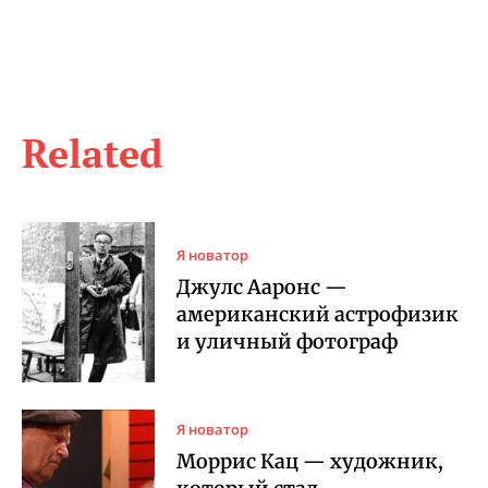
Related
Я новатор
Джулс Ааронс —
американский астрофизик
и уличный фотограф
Я новатор
Моррис Кац — художник,