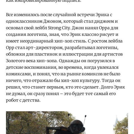
как импровизированную подпись.
Все изменилось после случайной встречи Эрика с
одноклассником Джоном, который стал диджеем и
основал свой лейбл Strong City. Джон нанял Орра для
создания логотипа, зная, что Эрик классно рисует и
имеет неординарный хип-хоп стиль. С ростом лейбла
Орр стал арт-директором, разрабатывал логотипы,
обложки для пластинок и иллюстрации для артистов
Золотого века хип-хопа. Однажды он погрузился в
детские воспоминания, во времена, когда увлекался
комиксами, и понял, что на рынке комиксов не было
ничего, что отражало бы хип-хоп культуру. Тогда он
решил, что станет первым, кто это сделает. Долго Эрик
не думал, он сразу понял – это будет тот самый его
робот с детства.