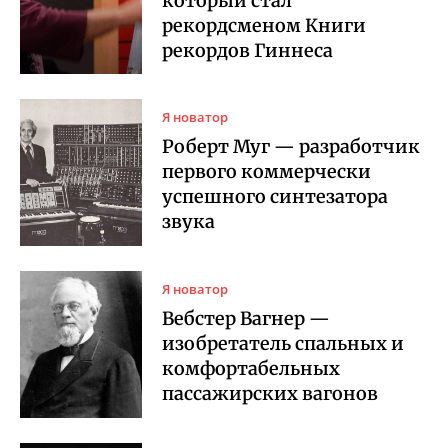
который стал
рекордсменом Книги
рекордов Гиннеса
Я новатор
Роберт Муг — разработчик
первого коммерчески
успешного синтезатора
звука
Я новатор
Вебстер Вагнер —
изобретатель спальных и
комфортабельных
пассажирских вагонов