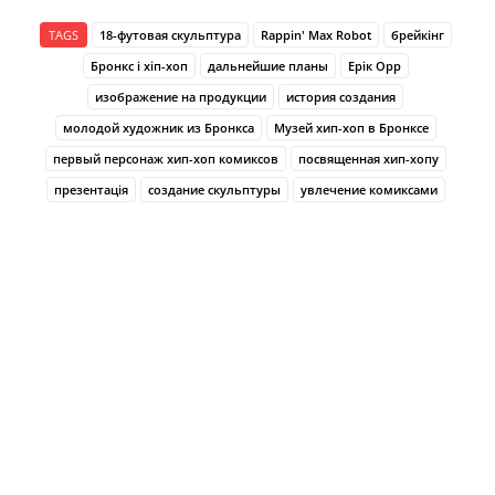
TAGS
18-футовая скульптура
Rappin' Max Robot
брейкінг
Бронкс і хіп-хоп
дальнейшие планы
Ерік Орр
изображение на продукции
история создания
молодой художник из Бронкса
Музей хип-хоп в Бронксе
первый персонаж хип-хоп комиксов
посвященная хип-хопу
презентація
создание скульптуры
увлечение комиксами