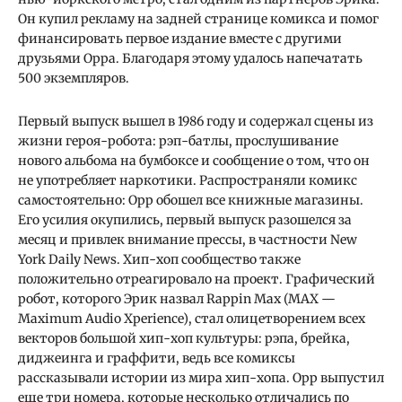
Он купил рекламу на задней странице комикса и помог
финансировать первое издание вместе с другими
друзьями Орра. Благодаря этому удалось напечатать
500 экземпляров.
Первый выпуск вышел в 1986 году и содержал сцены из
жизни героя-робота: рэп-батлы, прослушивание
нового альбома на бумбоксе и сообщение о том, что он
не употребляет наркотики. Распространяли комикс
самостоятельно: Орр обошел все книжные магазины.
Его усилия окупились, первый выпуск разошелся за
месяц и привлек внимание прессы, в частности New
York Daily News. Хип-хоп сообщество также
положительно отреагировало на проект. Графический
робот, которого Эрик назвал Rappin Max (MAX —
Maximum Audio Xperience), стал олицетворением всех
векторов большой хип-хоп культуры: рэпа, брейка,
диджеинга и граффити, ведь все комиксы
рассказывали истории из мира хип-хопа. Орр выпустил
еще три номера, которые несколько отличались по